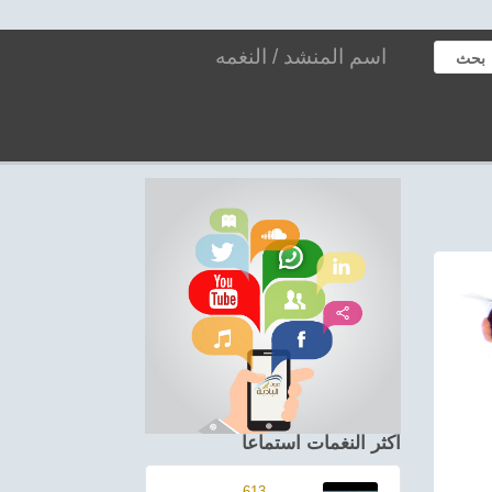
بحث
اكثر النغمات استماعا
613