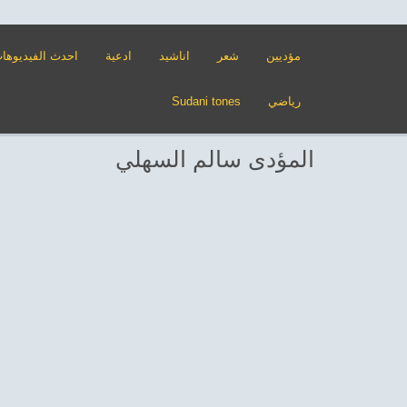
مؤديين
شعر
اناشيد
ادعية
احدث الفيديوها
رياضي
Sudani tones
المؤدى سالم السهلي