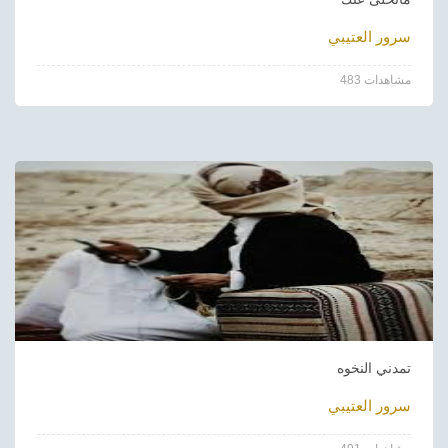
سرور العتيبي
483 مشاهدات
تمدني النخوه
سرور العتيبي