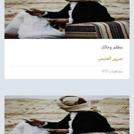
مظلم وحالك
سرور العتيبي
472 مشاهدات