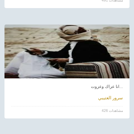
491 مشاهدات
انا عزاك وعزوت...
سرور العتيبي
426 مشاهدات