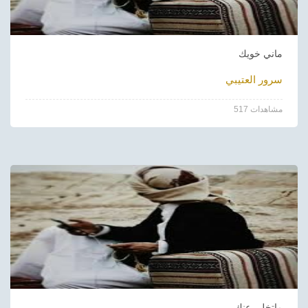
ماني خويك
سرور العتيبي
517 مشاهدات
ماتخلى عنك