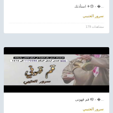
استأذنك ✈😓 - �...
سرور العتيبي
179 مشاهدات
قم قهونى 🎼 - �...
سرور العتيبي