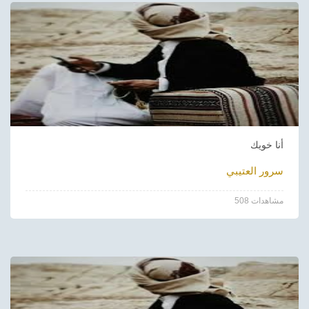
أنا خويك
سرور العتيبي
508 مشاهدات