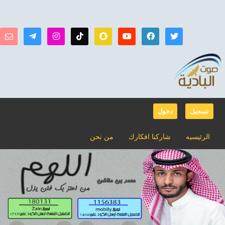
تسجيل
دخول
الرئيسيه
شاركنا افكارك
من نحن