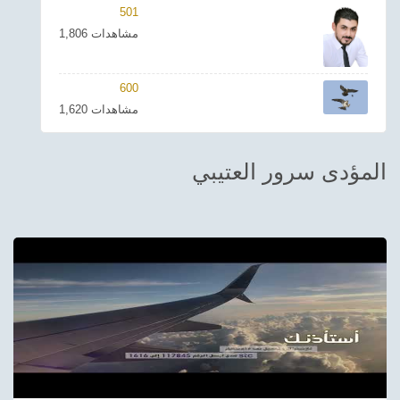
501
ترفيهي
1,806 مشاهدات
Asian
600
Foreign
1,620 مشاهدات
مناسبات إسلامية
المؤدى سرور العتيبي
رياضي
Sudani tones