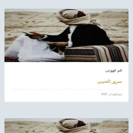
قم قهونى
سرور العتيبي
488 مشاهدات