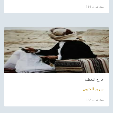
314 مشاهدات
خارج التغطية
سرور العتيبي
322 مشاهدات