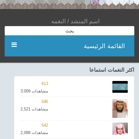
بحث
القائمة الرئيسية
مؤديين
اكثر النغمات استماعا
شعر
613
3,009 مشاهدات
اناشيد
595
2,521 مشاهدات
ادعية
542
احدث الفيديوهات
2,098 مشاهدات