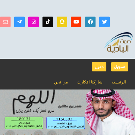
تسجيل
دخول
الرئيسيه
شاركنا افكارك
من نحن