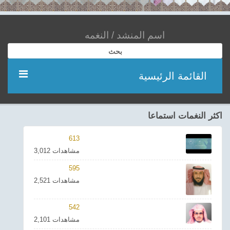
بحث
القائمة الرئيسية
مؤديين
اكثر النغمات استماعا
شعر
613
3,012 مشاهدات
اناشيد
595
2,521 مشاهدات
ادعية
542
احدث الفيديوهات
2,101 مشاهدات