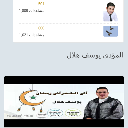
501
ترفيهي
1,809 مشاهدات
Asian
600
Foreign
1,621 مشاهدات
مناسبات إسلامية
المؤدى يوسف هلال
رياضي
Sudani tones