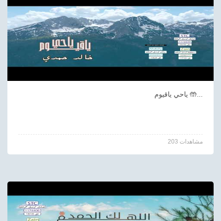
ياحي ياقيوم 🤲...
203 مشاهدات