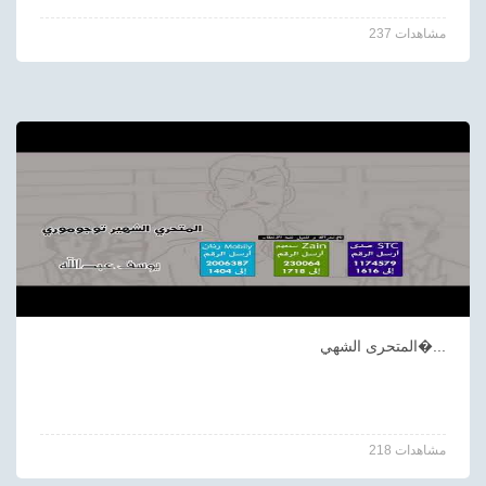
237 مشاهدات
المتحرى الشهي�...
218 مشاهدات