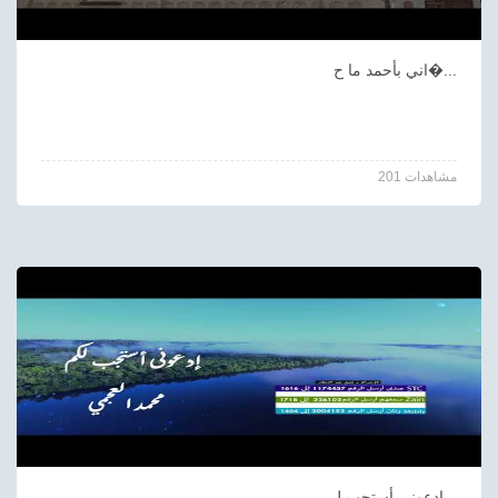
اني بأحمد ما ح�...
201 مشاهدات
إدعونى أستجب ل...