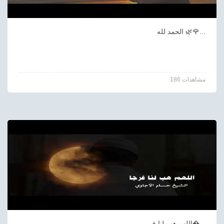
الحمد لله 🌿🌹...
186 مشاهدات
اللهم هب لنا ف�...