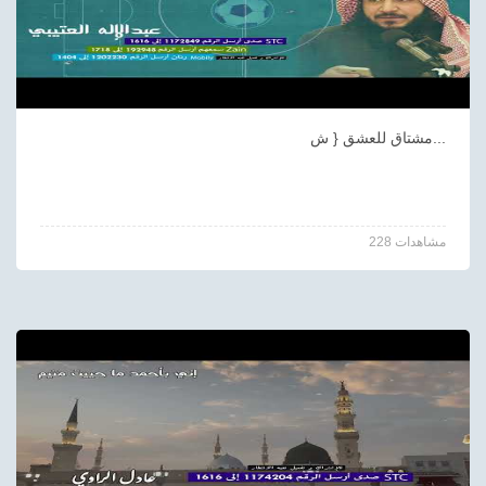
مشتاق للعشق { ش...
228 مشاهدات