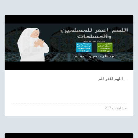
اللهم اغفر للم...
217 مشاهدات