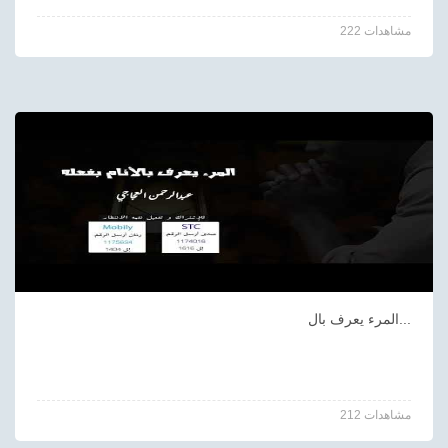
222 مشاهدات
المرء يعرف بال...
212 مشاهدات