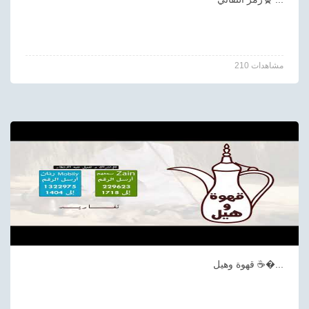
210 مشاهدات
قهوة وهيل ☕️�...