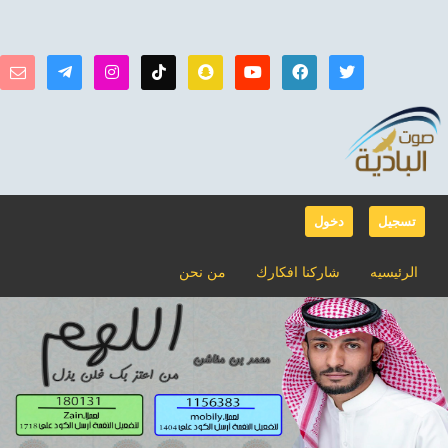
تسجيل
دخول
الرئيسيه
شاركنا افكارك
من نحن