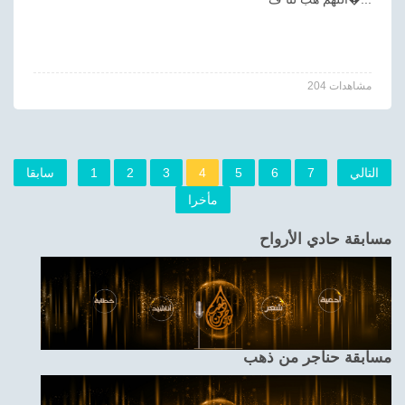
204 مشاهدات
التالي
7
6
5
4
3
2
1
سابقا
مأخرا
مسابقة حادي الأرواح
مسابقة حناجر من ذهب