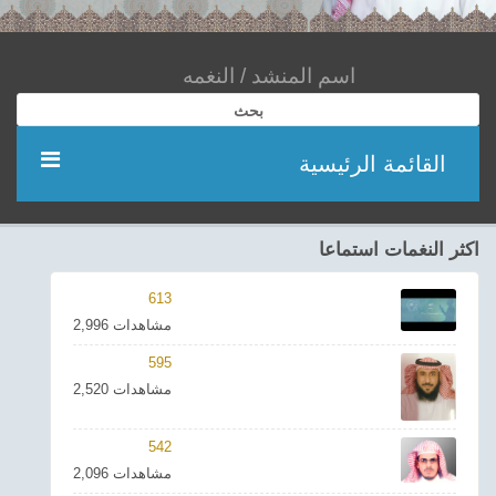
بحث
القائمة الرئيسية
مؤديين
اكثر النغمات استماعا
شعر
613
2,996 مشاهدات
اناشيد
595
2,520 مشاهدات
ادعية
542
احدث الفيديوهات
2,096 مشاهدات