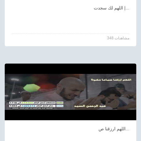
اللهم لك سجدت |...
348 مشاهدات
اللهم ارزقنا ص...