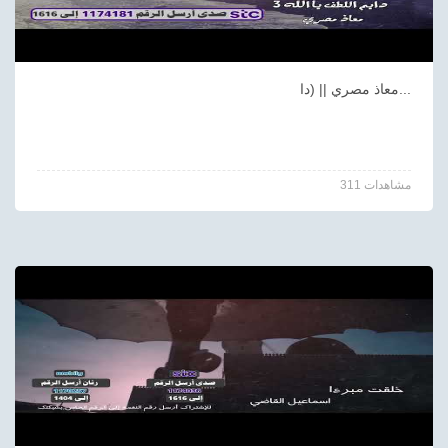
معاذ مصري || (دا...
311 مشاهدات