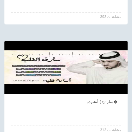
393 مشاهدات
أنشودة ( ღ سار�...
313 مشاهدات