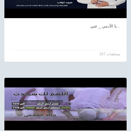
يا الأدمي _ عبي...
337 مشاهدات