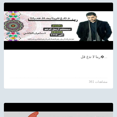
ربنا لا تذغ قل�...
361 مشاهدات