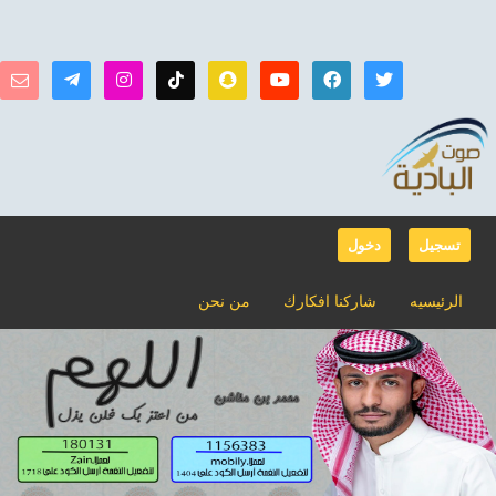
تسجيل
دخول
الرئيسيه
شاركنا افكارك
من نحن