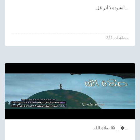
أنشودة ( أنر قل...
331 مشاهدات
صلاة الله 🕌 _ �...