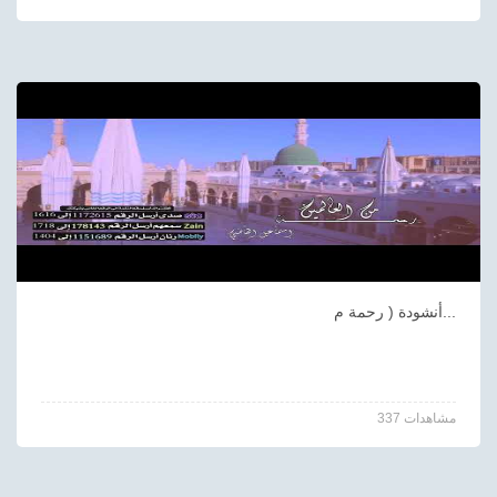
أنشودة ( رحمة م...
337 مشاهدات