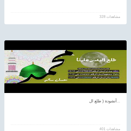
328 مشاهدات
أنشودة ( طلع ال...
401 مشاهدات