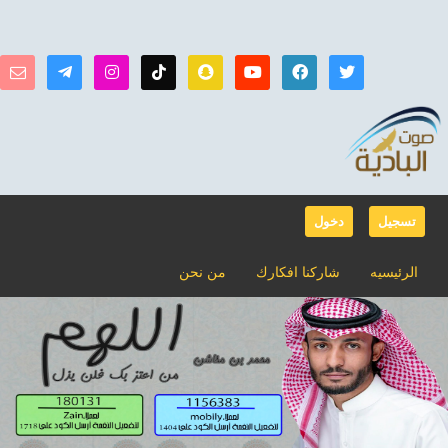
تسجيل
دخول
الرئيسيه
شاركنا افكارك
من نحن