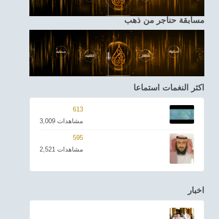
مسابقة حناجر من ذهب
اكثر النغمات استماعا
613
3,009 مشاهدات
595
2,521 مشاهدات
اخبار