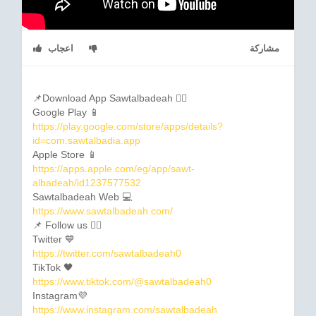
مشاركة
اعجاب
📌Download App Sawtalbadeah 👇🏼
Google Play 📱
https://play.google.com/store/apps/details?
id=com.sawtalbadia.app
Apple Store 📱
https://apps.apple.com/eg/app/sawt-
albadeah/id1237577532
Sawtalbadeah Web 💻
https://www.sawtalbadeah.com/
📌 Follow us 👇🏼
Twitter 💙
https://twitter.com/sawtalbadeah0
TikTok 🖤
https://www.tiktok.com/@sawtalbadeah0
Instagram💜
https://www.instagram.com/sawtalbadeah