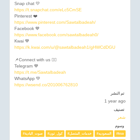
Snap chat 💛
https://t.snapchat.com/eLc5CmSE
Pinterest ❤️
https://www.pinterest.com/Sawtalbadeah/
Facebook 💙
https://www.facebook.com/sawtalbadeah0/
Kwai 💙
https://k.kwai.com/u/@sawtalbadeah1/gHWCdDGU
📌Connect with us 👇🏼
Telegram 💙
https://t.me/Sawtalbadeah
WhatsApp 💚
https://wsend.co/201006762810
تم النشر
1 year ago
تصنيف
شعر
وسوم
#صوت_البادية
#كول_تون
#خدمات_المتصل
#السعوديه
#ksa