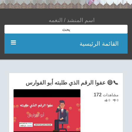
بحث
القائمة الرئيسية
مؤديين
شعر
عفوا الرقم الذي طلبته أبو الفوارس 😄📞
اناشيد
172
مشاهدات
0
0
ادعية
احدث الفيديوهات