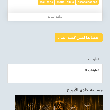
#call_tone
#saudi_aribia
#sawtalbadeah
شاهد المزيد
اضغط هنا لتعيين كنغمة اتصال
تعليقات
0 تعليقات
مسابقة حادي الأرواح