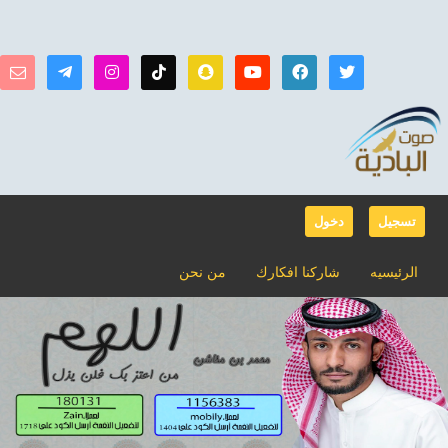
تسجيل
دخول
الرئيسيه
شاركنا افكارك
من نحن