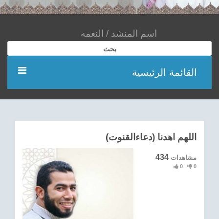
بحث
القائمة الرئيسية
مؤديين
شعر
اللهم اهدنا (دعاءالقنوت)
اناشيد
434
مشاهدات
0
0
ادعية
احدث الفيديوهات