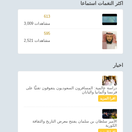
اكثر النغمات استماعا
613
3,009 مشاهدات
595
2,521 مشاهدات
اخبار
دراسة عالمية: المسافرون السعوديون يتفوقون تقنيًّا على
فرنسا وألمانيا واليابان
اقرا المزيد
الأمير سلطان بن سلمان يفتتح معرض التاريخ والثقافة
الكورية
اقرا المزيد