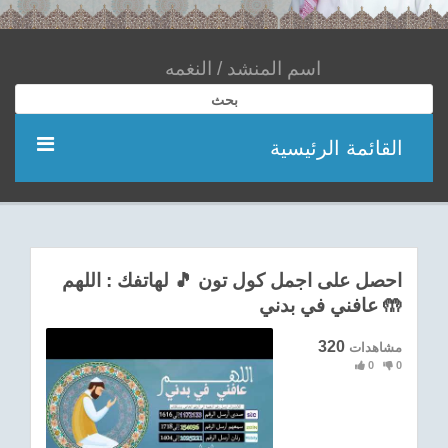
بحث
القائمة الرئيسية
مؤديين
شعر
احصل على اجمل كول تون 🎵 لهاتفك : اللهم
عافني في بدني 🤲
اناشيد
320
مشاهدات
ادعية
0
0
احدث الفيديوهات