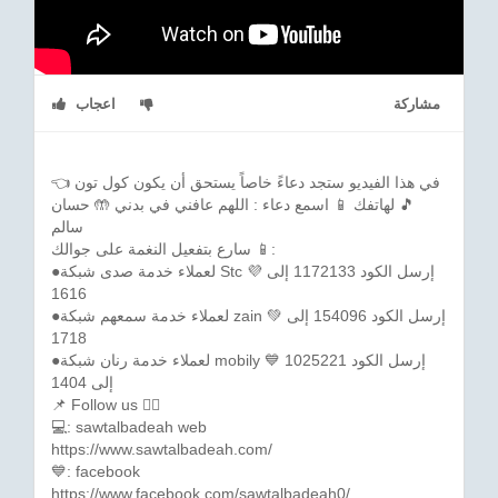
مشاركة
اعجاب
👈 في هذا الفيديو ستجد دعاءً خاصاً يستحق أن يكون كول تون
🎵 لهاتفك 📱 اسمع دعاء : اللهم عافني في بدني 🤲 حسان
سالم
سارع بتفعيل النغمة على جوالك 📱:
●لعملاء خدمة صدى شبكة Stc 💜 إرسل الكود 1172133 إلى
1616
●لعملاء خدمة سمعهم شبكة zain 💚 إرسل الكود 154096 إلى
1718
●لعملاء خدمة رنان شبكة mobily 💙 إرسل الكود 1025221
إلى 1404
📌 Follow us 👇🏼
💻: sawtalbadeah web
https://www.sawtalbadeah.com/
💙: facebook
https://www.facebook.com/sawtalbadeah0/