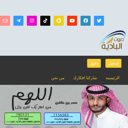
تسجيل
دخول
الرئيسيه
شاركنا افكارك
من نحن