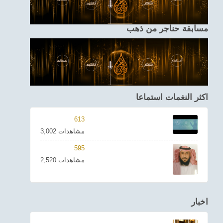
مسابقة حناجر من ذهب
اكثر النغمات استماعا
613
3,002 مشاهدات
595
2,520 مشاهدات
اخبار