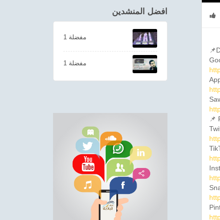
افضل المنشدين
1 مفضلة
📌D
Goo
1 مفضلة
htt
App
htt
Saw
htt
📌 
Twi
htt
Tik
htt
Ins
htt
Sna
htt
Pin
htt