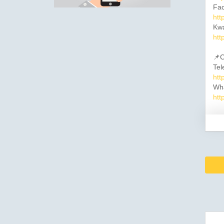
Fac
htt
Kwa
htt
📌C
Tel
htt
Wh
htt