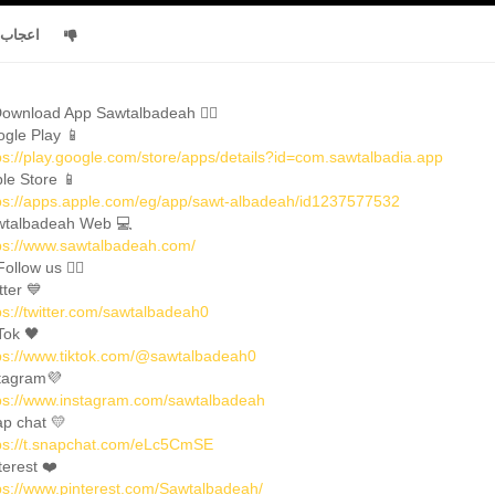
اعجاب
ownload App Sawtalbadeah 👇🏼
gle Play 📱
ps://play.google.com/store/apps/details?id=com.sawtalbadia.app
le Store 📱
ps://apps.apple.com/eg/app/sawt-albadeah/id1237577532
talbadeah Web 💻
ps://www.sawtalbadeah.com/
Follow us 👇🏼
tter 💙
ps://twitter.com/sawtalbadeah0
Tok 🖤
ps://www.tiktok.com/@sawtalbadeah0
tagram💜
ps://www.instagram.com/sawtalbadeah
p chat 💛
ps://t.snapchat.com/eLc5CmSE
terest ❤️
ps://www.pinterest.com/Sawtalbadeah/