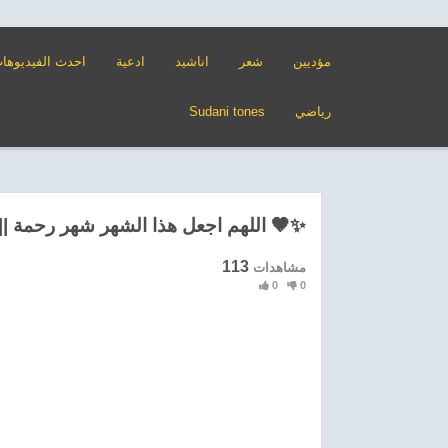
مؤديين
شعر
اناشيد
ادعية
احدث الفيديوها
Sudani tones
رياضي
اللهم اجعل هذا الشهر شهر رحمة || عمار عادل 🤎✨
113
مشاهدات
0
0