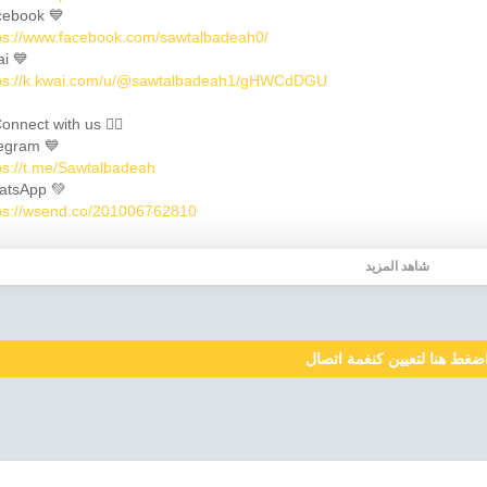
ebook 💙
ps://www.facebook.com/sawtalbadeah0/
i 💙
ps://k.kwai.com/u/@sawtalbadeah1/gHWCdDGU
onnect with us 👇🏼
egram 💙
ps://t.me/Sawtalbadeah
atsApp 💚
ps://wsend.co/201006762810
شاهد المزيد
ضغط هنا لتعيين كنغمة اتصال