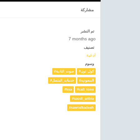
مشاركة
تم النشر
7 months ago
تصنيف
ادعية
وسوم
#كول_تون
#صوت_البادية
#السعوديه
#خدمات_المتصل
#ksa
#call_tone
#saudi_aribia
#sawtalbadeah