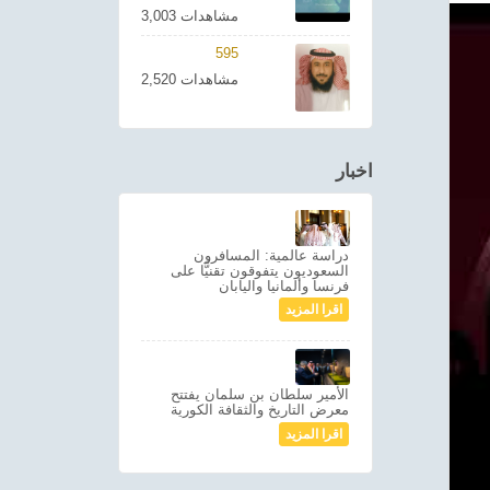
3,003 مشاهدات
595
2,520 مشاهدات
اخبار
دراسة عالمية: المسافرون
السعوديون يتفوقون تقنيًّا على
فرنسا وألمانيا واليابان
اقرا المزيد
الأمير سلطان بن سلمان يفتتح
معرض التاريخ والثقافة الكورية
اقرا المزيد