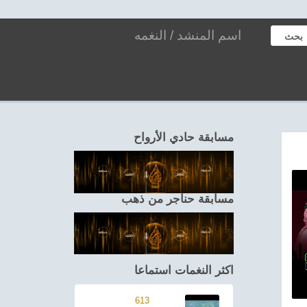
بحث
مسابقة حادي الأرواح
مسابقة حناجر من ذهب
اكثر النغمات استماعا
613