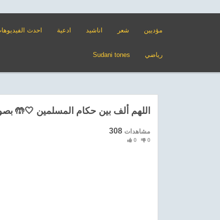
مؤديين
شعر
اناشيد
ادعية
احدث الفيديوها
رياضي
Sudani tones
اللهم ألف بين حكام المسلمين 🤍🤲 بصو
308
مشاهدات
0
0