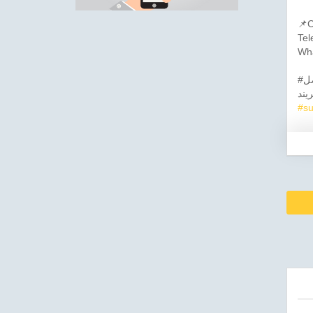
📌C
Tel
Wha
#نغمات_المتصل #سمعهم #زين #كول_تون #نغمات_الجوال #صوت_البادية #دعاء #دعاء_المتصل
#su