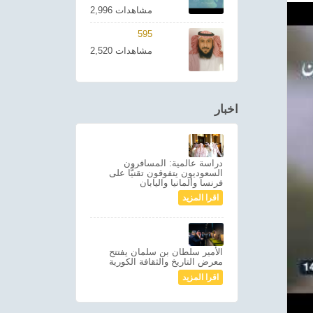
2,996 مشاهدات
595
2,520 مشاهدات
اخبار
دراسة عالمية: المسافرون
السعوديون يتفوقون تقنيًّا على
فرنسا وألمانيا واليابان
اقرا المزيد
الأمير سلطان بن سلمان يفتتح
معرض التاريخ والثقافة الكورية
اقرا المزيد