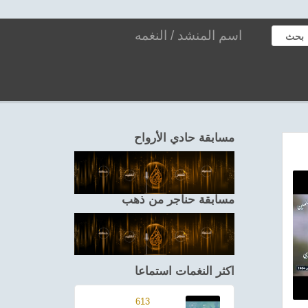
بحث
مسابقة حادي الأرواح
مسابقة حناجر من ذهب
اكثر النغمات استماعا
613