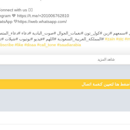
onnect with us 👇🏼
egram 💙 https://t.me/+201006762810
tsApp 💚https://web.whatsapp.com/
#m
#stc
#zain
#المملكة_العربية_السعودية #اللهم #فيديو #يوتيوب #شيلات #تريند
bscribe
#like
#doaa
#call_tone
#saudiarabia
شاهد المزيد
ضغط هنا لتعيين كنغمة اتصال