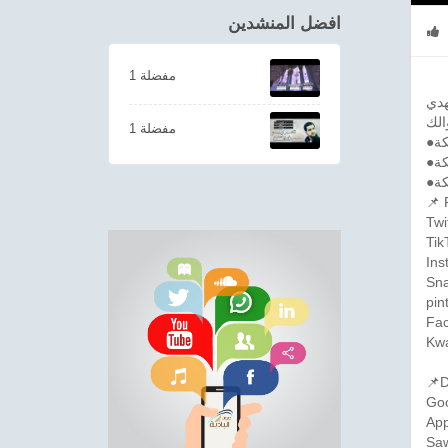
افضل المنشدين
1 مفضلة
هدي
1 مفضلة
📌 
Twi
Tik
Ins
Sna
pin
Fac
Kwa
📌D
Goo
App
Saw