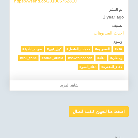
https://wsend.co/201006762810
تم النشر
1 year ago
تصنيف
احدث الفيديوهات
وسوم
#ksa
#السعوديه
#خدمات_المتصل
#كول_تون
#صوت_البادية
#رمضان
#دعاء
#sawtalbadeah
#saudi_aribia
#call_tone
#دعاء_المغفرة
#دعاء_العفو
شاهد المزيد
اضغط هنا لتعيين كنغمة اتصال