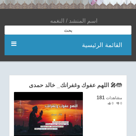
بحث
القائمة الرئيسية
مؤديين
شعر
اللهم عفوك وغفرانك_ خالد حمدى 🎤🤲
اناشيد
181
مشاهدات
0
0
ادعية
احدث الفيديوهات