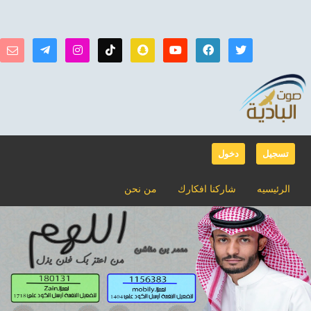
تسجيل
دخول
الرئيسيه
شاركنا افكارك
من نحن