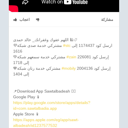
مشاركة
اعجاب
اللهم عفوك وغفرانك_ خالد حمدى 🕌📿
ارسل كود 1174437 إلى
#stc
💜مشتركي خدمة صدى شبكة
1616
إرسل كود 226081
#zain
💚مشتركي خدمة سمعهم شبكة
إلى 1718
إرسل كود 2004136
#mobily
💙مشتركي خدمة رنان شبكة
إلى 1404
📌Download App Sawtalbadeah 👇🏼
Google Play 📱
https://play.google.com/store/apps/details?
id=com.sawtalbadia.app
Apple Store 📱
https://apps.apple.com/eg/app/sawt-
albadeah/id1237577532