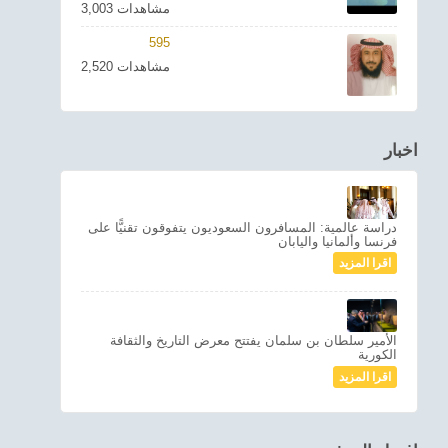
3,003 مشاهدات
595
2,520 مشاهدات
اخبار
دراسة عالمية: المسافرون السعوديون يتفوقون تقنيًّا على
فرنسا وألمانيا واليابان
اقرا المزيد
الأمير سلطان بن سلمان يفتتح معرض التاريخ والثقافة
الكورية
اقرا المزيد