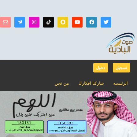
تسجيل
دخول
الرئيسيه
شاركنا افكارك
من نحن