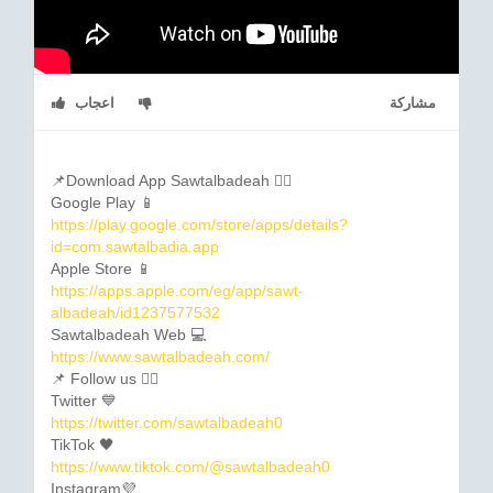
مشاركة
اعجاب
📌Download App Sawtalbadeah 👇🏼
Google Play 📱
https://play.google.com/store/apps/details?
id=com.sawtalbadia.app
Apple Store 📱
https://apps.apple.com/eg/app/sawt-
albadeah/id1237577532
Sawtalbadeah Web 💻
https://www.sawtalbadeah.com/
📌 Follow us 👇🏼
Twitter 💙
https://twitter.com/sawtalbadeah0
TikTok 🖤
https://www.tiktok.com/@sawtalbadeah0
Instagram💜