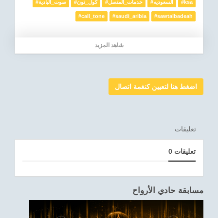
#صوت_البادية
#كول_تون
#خدمات_المتصل
#السعوديه
#ksa
#call_tone
#saudi_aribia
#sawtalbadeah
شاهد المزيد
اضغط هنا لتعيين كنغمة اتصال
تعليقات
0 تعليقات
مسابقة حادي الأرواح