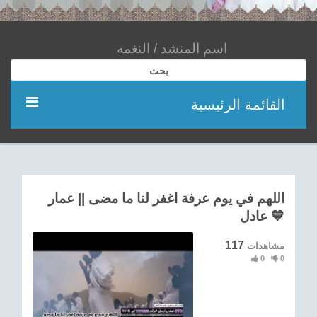
بحث
القائمة الرئيسية
مؤديين
شعر
اللهم في يوم عرفة اغفر لنا ما مضى || عمار
عادل 💙
اناشيد
117
مشاهدات
ادعية
0
0
احدث الفيديوهات