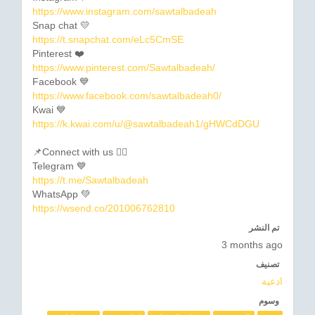
https://www.instagram.com/sawtalbadeah
Snap chat 💛
https://t.snapchat.com/eLc5CmSE
Pinterest ❤️
https://www.pinterest.com/Sawtalbadeah/
Facebook 💙
https://www.facebook.com/sawtalbadeah0/
Kwai 💙
https://k.kwai.com/u/@sawtalbadeah1/gHWCdDGU
📌Connect with us 👇🏼
Telegram 💙
https://t.me/Sawtalbadeah
WhatsApp 💚
https://wsend.co/201006762810
تم النشر
3 months ago
تصنيف
ادعية
وسوم