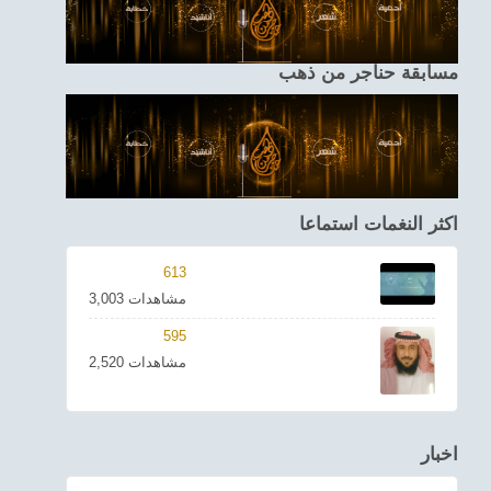
مسابقة حناجر من ذهب
اكثر النغمات استماعا
613
3,003 مشاهدات
595
2,520 مشاهدات
اخبار