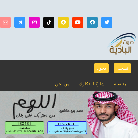
تسجيل
دخول
الرئيسيه
شاركنا افكارك
من نحن