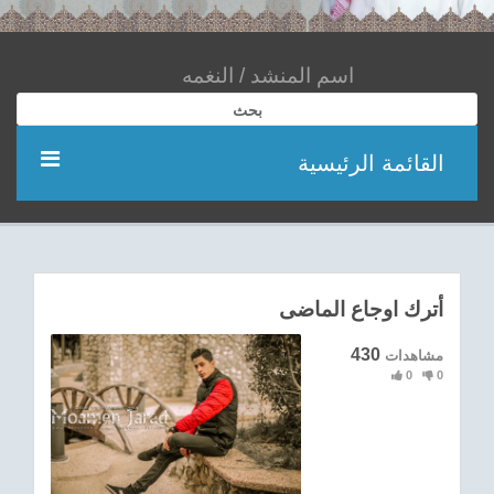
بحث
القائمة الرئيسية
مؤديين
شعر
أترك اوجاع الماضى
اناشيد
430
مشاهدات
0
0
ادعية
احدث الفيديوهات