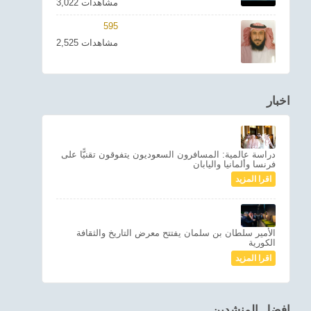
3,022 مشاهدات
595
2,525 مشاهدات
اخبار
دراسة عالمية: المسافرون السعوديون يتفوقون تقنيًّا على
فرنسا وألمانيا واليابان
اقرا المزيد
الأمير سلطان بن سلمان يفتتح معرض التاريخ والثقافة
الكورية
اقرا المزيد
افضل المنشدين