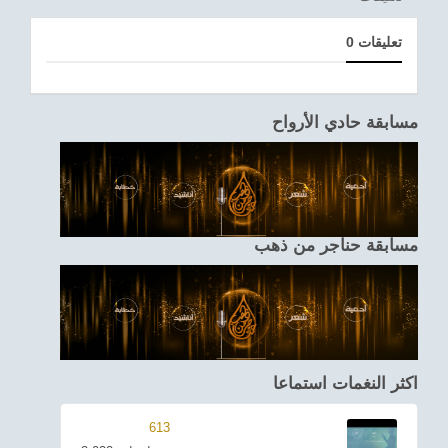
0 تعليقات
مسابقة حادي الأرواح
مسابقة حناجر من ذهب
اكثر النغمات استماعا
613