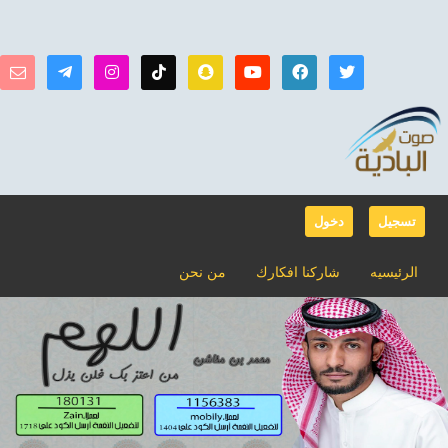
تسجيل
دخول
الرئيسيه
شاركنا افكارك
من نحن