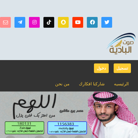
تسجيل
دخول
الرئيسيه
شاركنا افكارك
من نحن