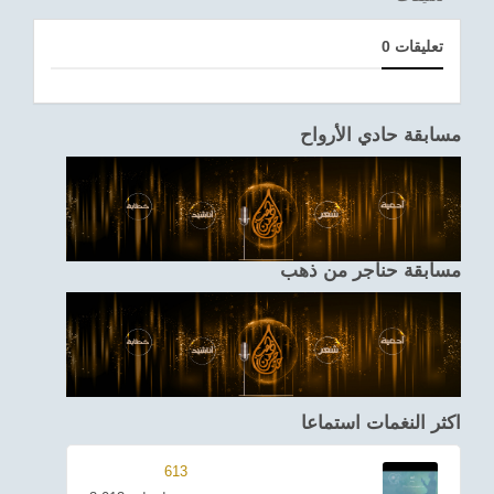
0 تعليقات
مسابقة حادي الأرواح
مسابقة حناجر من ذهب
اكثر النغمات استماعا
613