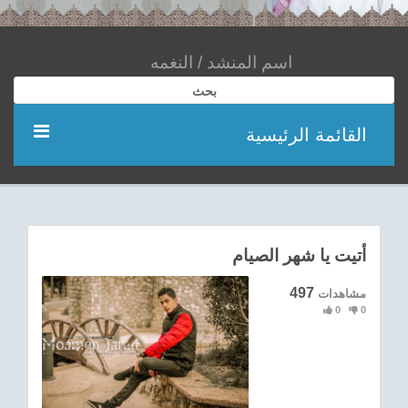
بحث
القائمة الرئيسية
مؤديين
شعر
أتيت يا شهر الصيام
اناشيد
497
مشاهدات
0
0
ادعية
احدث الفيديوهات