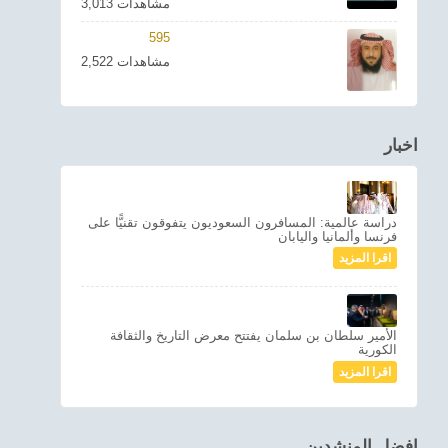
3,013 مشاهدات
595
2,522 مشاهدات
اخبار
دراسة عالمية: المسافرون السعوديون يتفوقون تقنيًّا على
فرنسا وألمانيا واليابان
اقرا المزيد
الأمير سلطان بن سلمان يفتتح معرض التاريخ والثقافة
الكورية
اقرا المزيد
افضل المنشدين