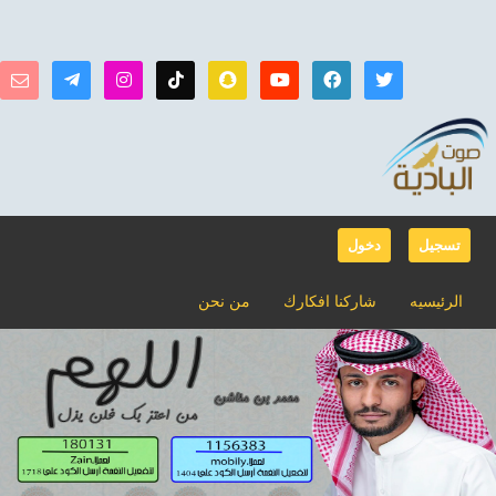
تسجيل
دخول
الرئيسيه
شاركنا افكارك
من نحن