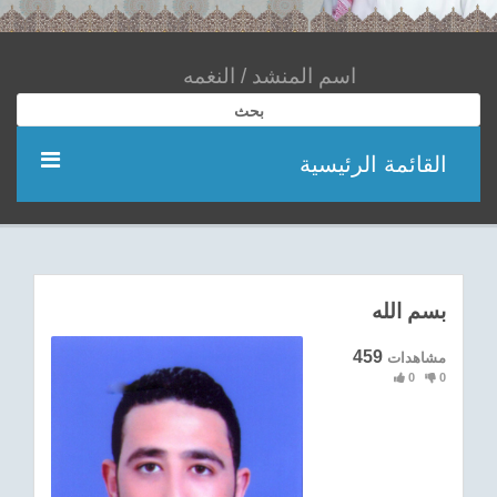
بحث
القائمة الرئيسية
مؤديين
شعر
بسم الله
اناشيد
459
مشاهدات
0
0
ادعية
احدث الفيديوهات