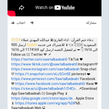
مشاركة
اعجاب
د
عاء ختم القرآن - اداء القارئ🎤 عبدالله المهدي عملاء
#STC
السعودية 🇸🇦👇 👈📱 للاشتراك في خدمه
#Sada
ارسل 900
الي 1616 👇 ⬅️ ثم لتفعيل النغمه ارسل كود 1174169 الي 1616
📌 Follow us 👇🏼 Twitter 💙
https://twitter.com/sawtalbadeah0
TikTok 🖤
https://www.tiktok.com/@sawtalbadeah0
Instagram💜
https://www.instagram.com/sawtalbadeah
Snap chat
💛
https://t.snapchat.com/eLc5CmSE
pinterest ❤️
https://www.pinterest.com/Sawtalbadeah/
Facebook
💙
https://www.facebook.com/sawtalbadeah0/
Kwai 🧡
https://s.kw.ai/u/@sawtalbadeah1/D4Cn..
. 📌Download
App Sawtalbadeah 👇🏼 Google Play 📱
https://play.google.com/store/apps/de..
. Apple Store
📱
https://itunes.apple.com/eg/app/%D8
%B...
Sawtalbadeah Web 💻