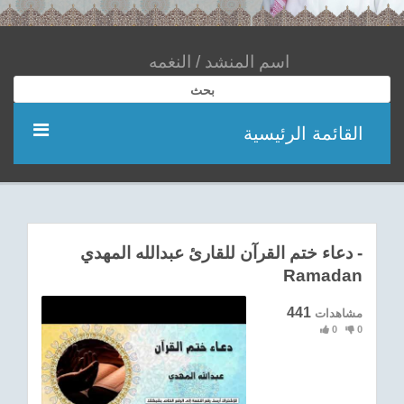
بحث
القائمة الرئيسية
مؤديين
شعر
دعاء ختم القرآن للقارئ عبدالله المهدي -
Ramadan
اناشيد
441
مشاهدات
ادعية
0
0
احدث الفيديوهات