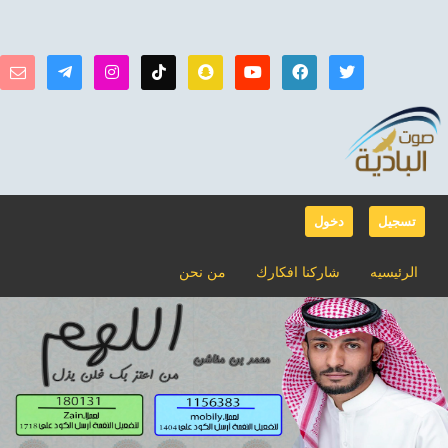
تسجيل
دخول
الرئيسيه
شاركنا افكارك
من نحن