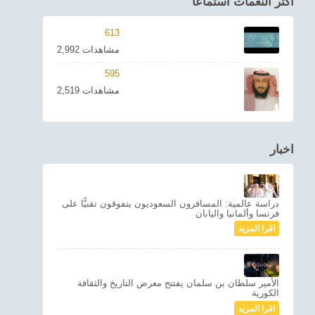
اكثر النغمات استماعا
613
2,992 مشاهدات
595
2,519 مشاهدات
اخبار
دراسة عالمية: المسافرون السعوديون يتفوقون تقنيًّا على
فرنسا وألمانيا واليابان
اقرا المزيد
الأمير سلطان بن سلمان يفتتح معرض التاريخ والثقافة
الكورية
اقرا المزيد