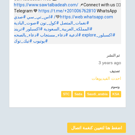
https://www.sawtalbadeah.com/
📌Connect with us 👇🏼
Telegram 💙
https://t.me/+201006762810
WhatsApp
https://web.whatsapp.com/
💚
#اس_تي_سي
#صدي
#نغمات_المتصل
#كول_تون
#صوت_البادية
#المملكة_العربية_السعودية
#اكسبلور
#تريند
#اكسبلور_explore
#ادعية
#دعاء_مستجاب
#دعاء_بالصحه
#يوتيوب
#تيك_توك
تم النشر
3 years ago
تصنيف
احدث الفيديوهات
وسوم
STC
Sada
Saudi_arabia
KSA
اضغط هنا لتعيين كنغمة اتصال