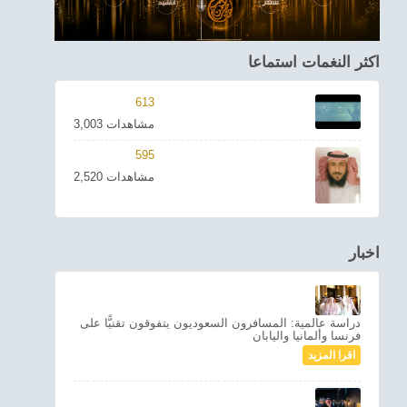
اكثر النغمات استماعا
613
3,003 مشاهدات
595
2,520 مشاهدات
اخبار
دراسة عالمية: المسافرون السعوديون يتفوقون تقنيًّا على
فرنسا وألمانيا واليابان
اقرا المزيد