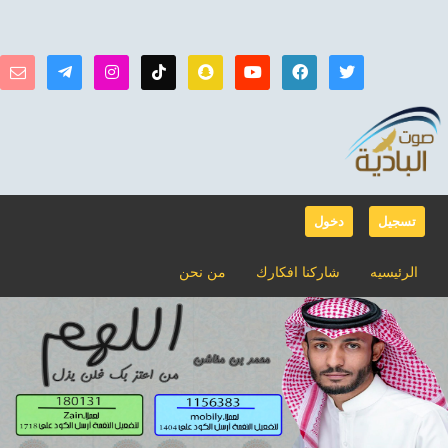
تسجيل
دخول
الرئيسيه
شاركنا افكارك
من نحن