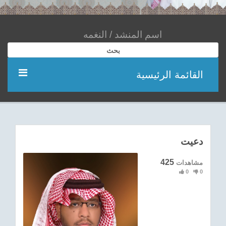
بحث
القائمة الرئيسية
مؤديين
شعر
دعيت
اناشيد
425
مشاهدات
0
0
ادعية
احدث الفيديوهات