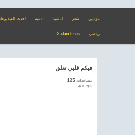
مؤديين
شعر
اناشيد
ادعية
احدث الفيديوها
رياضي
Sudani tones
فيكم قلبي تعلق
125
مشاهدات
0
0