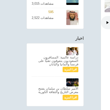
3,015 مشاهدات
595
2,522 مشاهدات
اخبار
دراسة عالمية: المسافرون
السعوديون يتفوقون تقنيًّا على
فرنسا وألمانيا واليابان
اقرا المزيد
الأمير سلطان بن سلمان يفتتح
معرض التاريخ والثقافة الكورية
اقرا المزيد