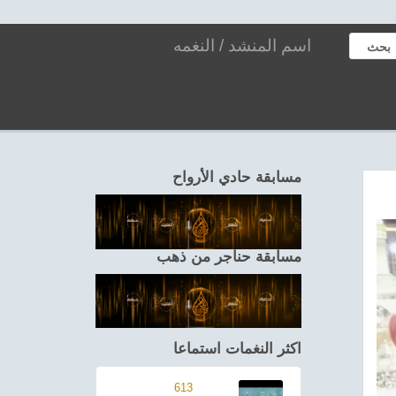
بحث
مسابقة حادي الأرواح
مسابقة حناجر من ذهب
اكثر النغمات استماعا
613