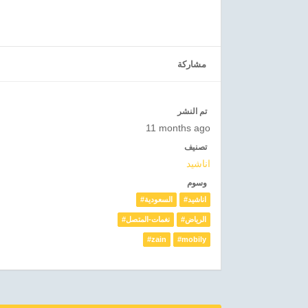
مشاركة
تم النشر
11 months ago
تصنيف
اناشيد
وسوم
#اناشيد
#السعودية
#الرياض
#نغمات-المتصل
#zain
#mobily