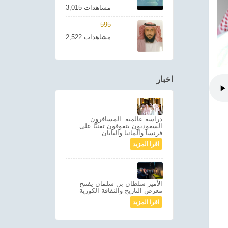
3,015 مشاهدات
595
2,522 مشاهدات
اخبار
دراسة عالمية: المسافرون
السعوديون يتفوقون تقنيًّا على
فرنسا وألمانيا واليابان
اقرا المزيد
الأمير سلطان بن سلمان يفتتح
معرض التاريخ والثقافة الكورية
اقرا المزيد