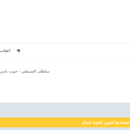
اعجاب
سلطان الضبيطي - حييت يامن
ضغط هنا لتعيين كنغمة اتصال