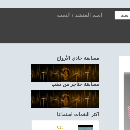
بحث
مسابقة حادي الأرواح
مسابقة حناجر من ذهب
اكثر النغمات استماعا
613