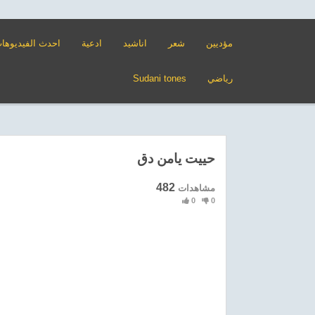
مؤديين
شعر
اناشيد
ادعية
احدث الفيديوها
رياضي
Sudani tones
حييت يامن دق
482
مشاهدات
0
0