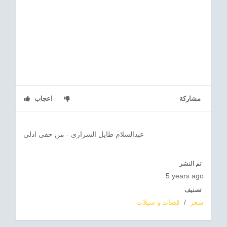
مشاركة
اعجاب
عبدالسلام طايل الشرارى - من حقى ادلى
تم النشر
5 years ago
تصنيف
شعر
/
قصائد و شيلات