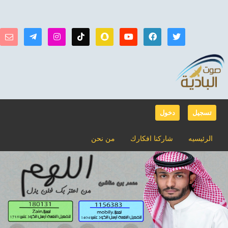
تسجيل
دخول
الرئيسيه
شاركنا افكارك
من نحن