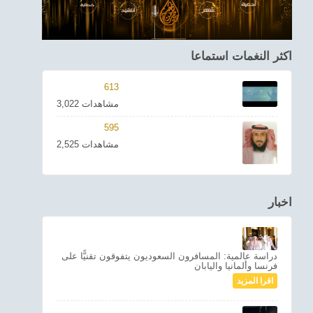
اكثر النغمات استماعا
613
3,022 مشاهدات
595
2,525 مشاهدات
اخبار
دراسة عالمية: المسافرون السعوديون يتفوقون تقنيًّا على
فرنسا وألمانيا واليابان
اقرا المزيد