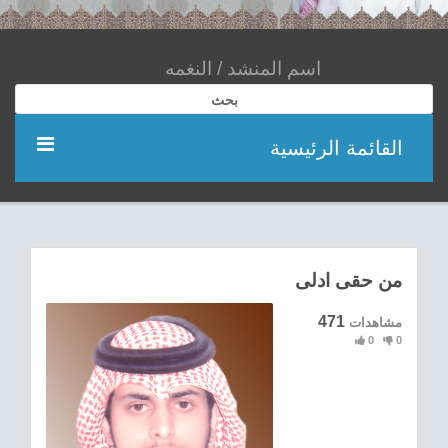
بحث
القائمة الرئيسية
مؤديين
شعر
من حقى ادلى
اناشيد
471
مشاهدات
0
0
ادعية
احدث الفيديوهات