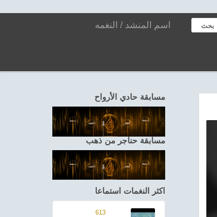
بحث
مسابقة حادي الأرواح
مسابقة حناجر من ذهب
اكثر النغمات استماعا
613