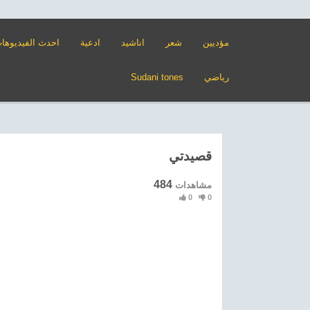
مؤديين
شعر
اناشيد
ادعية
احدث الفيديوها
رياضي
Sudani tones
قصيدتي
484
مشاهدات
0
0