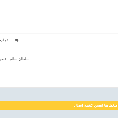
اعجاب
سلطان سالم - قصي
ضغط هنا لتعيين كنغمة اتصال