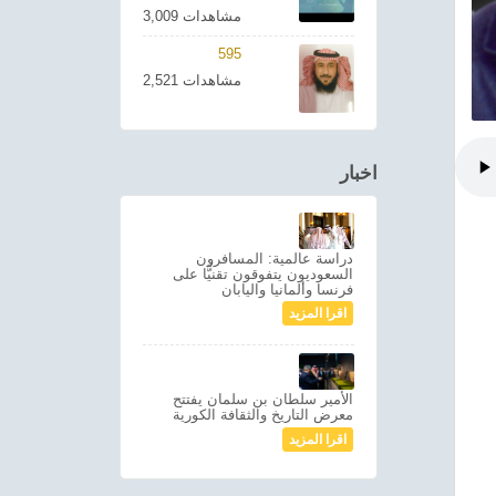
3,009 مشاهدات
595
2,521 مشاهدات
اخبار
دراسة عالمية: المسافرون
السعوديون يتفوقون تقنيًّا على
فرنسا وألمانيا واليابان
اقرا المزيد
الأمير سلطان بن سلمان يفتتح
معرض التاريخ والثقافة الكورية
اقرا المزيد