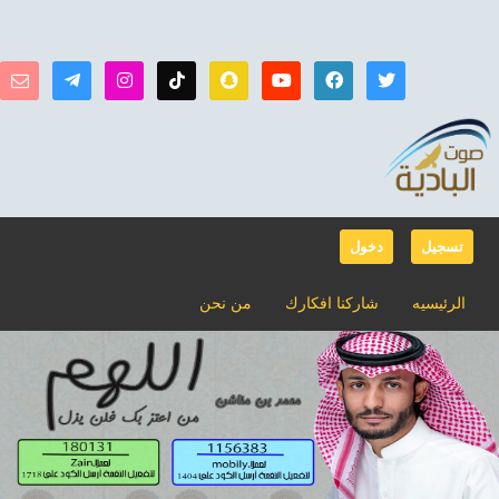
تسجيل
دخول
الرئيسيه
شاركنا افكارك
من نحن