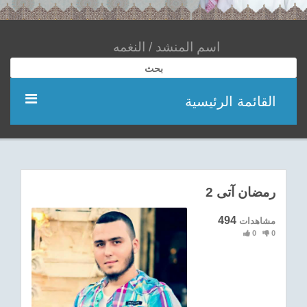
بحث
القائمة الرئيسية
مؤديين
شعر
رمضان آتى 2
اناشيد
494
مشاهدات
0
0
ادعية
احدث الفيديوهات