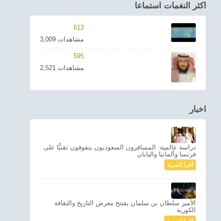
اكثر النغمات استماعا
613
3,009 مشاهدات
595
2,521 مشاهدات
اخبار
دراسة عالمية: المسافرون السعوديون يتفوقون تقنيًّا على
فرنسا وألمانيا واليابان
اقرا المزيد
الأمير سلطان بن سلمان يفتتح معرض التاريخ والثقافة
الكورية
اقرا المزيد