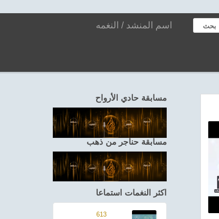
بحث
مسابقة حادي الأرواح
مسابقة حناجر من ذهب
اكثر النغمات استماعا
613