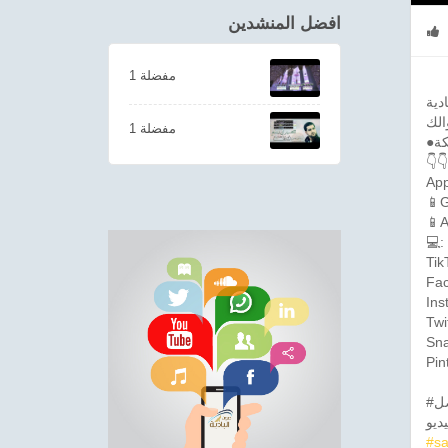
افضل المنشدين
1 مفضلة
1 مفضلة
👇
App
📱G
📱A
💻:
Tik
Fac
Ins
Twi
Sna
Pin
#نغمات_المتصل #سمعهم #زين #كول_تون #نغمات_الجوال #صوت_البادية #دعاء #دعاء_المتصل
#sa