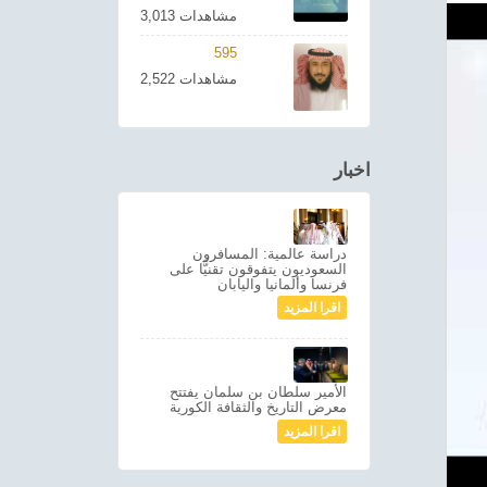
3,013 مشاهدات
595
2,522 مشاهدات
اخبار
دراسة عالمية: المسافرون
السعوديون يتفوقون تقنيًّا على
فرنسا وألمانيا واليابان
اقرا المزيد
الأمير سلطان بن سلمان يفتتح
معرض التاريخ والثقافة الكورية
اقرا المزيد