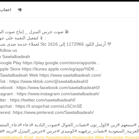
اعجاب
صوت جرس المنزل _ إنتاج صوت البادية 🎤
لتفعيل النغمة على جوالك 📱 :
●لعملاء خدمة صدى شبكة Stc أرسل الكود 1172966 إلى 1616 💜
follow us
 Sawtalbadeah
oogle Play https://play.google.com/store/apps/de...
pple Store https://itunes.apple.com/eg/app/%D8...
 Sawtalbadeah Web https://www.sawtalbadeah.com/
Tok : https://www.tiktok.com/@sawtalbadeah0
ebook : https://www.facebook.com/sawtalbadeah0/
tagram : https://www.instagram.com/sawtalbadeah/
tter : https://twitter.com/sawtalbadeah0
pchat : https://t.snapchat.com/eLc5CmSE
terest :https://www.pinterest.com/Sawtalbadeah/
wtalbadeah
#call_tone
#saudiarabia
#subscribe
#like
#youtube
#comed