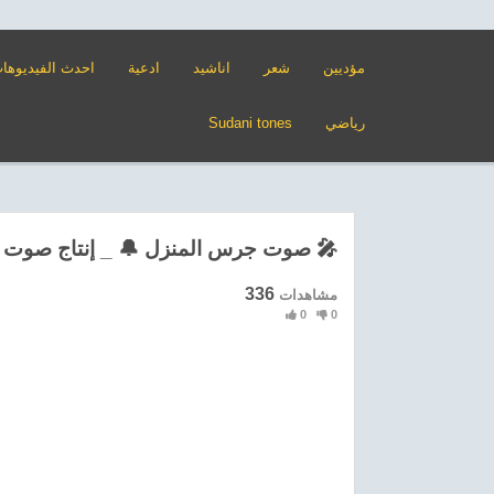
مؤديين
شعر
اناشيد
ادعية
احدث الفيديوها
رياضي
Sudani tones
صوت جرس المنزل 🔔 _ إنتاج صوت البادية 🎤
336
مشاهدات
0
0