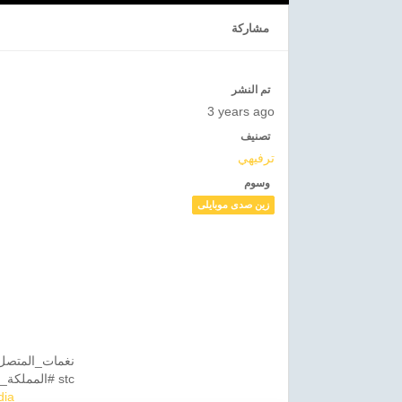
مشاركة
تم النشر
3 years ago
تصنيف
ترفيهي
وسوم
زين صدى موبايلى
#المملكة_العربية_السعودية #نغمات_ترفيهيه #كوميدي #جرس #جرس_المنزل #تريند #فيديو stc
ia