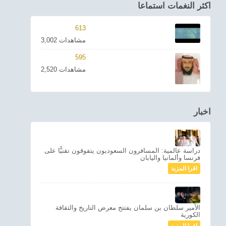
اكثر النغمات استماعا
613
3,002 مشاهدات
595
2,520 مشاهدات
اخبار
دراسة عالمية: المسافرون السعوديون يتفوقون تقنيًّا على
فرنسا وألمانيا واليابان
اقرا المزيد
الأمير سلطان بن سلمان يفتتح معرض التاريخ والثقافة
الكورية
اقرا المزيد