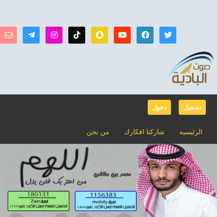
تسجيل
دخول
الرئيسيه
شاركنا افكارك
من نحن