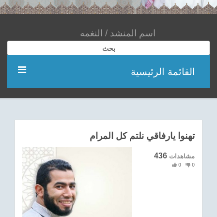
بحث
القائمة الرئيسية
مؤديين
شعر
تهنوا يارفاقي نلتم كل المرام
اناشيد
436
مشاهدات
0
0
ادعية
احدث الفيديوهات