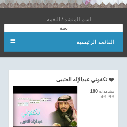
بحث
القائمة الرئيسية
مؤديين
شعر
تكفوني عبدالإله العتيبى ❤️
اناشيد
180
مشاهدات
0
0
ادعية
احدث الفيديوهات