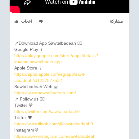
مشاركة
اعجاب
📌Download App Sawtalbadeah 👇🏼
Google Play 📱
https://play.google.com/store/apps/details?
id=com.sawtalbadia.app
Apple Store 📱
https://apps.apple.com/eg/app/sawt-
albadeah/id1237577532
Sawtalbadeah Web 💻
https://www.sawtalbadeah.com/
📌 Follow us 👇🏼
Twitter 💙
https://twitter.com/sawtalbadeah0
TikTok 🖤
https://www.tiktok.com/@sawtalbadeah0
Instagram💜
https://www.instagram.com/sawtalbadeah