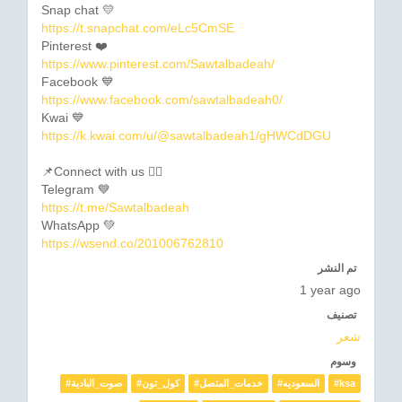
Snap chat 💛
https://t.snapchat.com/eLc5CmSE
Pinterest ❤️
https://www.pinterest.com/Sawtalbadeah/
Facebook 💙
https://www.facebook.com/sawtalbadeah0/
Kwai 💙
https://k.kwai.com/u/@sawtalbadeah1/gHWCdDGU
📌Connect with us 👇🏼
Telegram 💙
https://t.me/Sawtalbadeah
WhatsApp 💚
https://wsend.co/201006762810
تم النشر
1 year ago
تصنيف
شعر
وسوم
#صوت_البادية
#كول_تون
#خدمات_المتصل
#السعوديه
#ksa