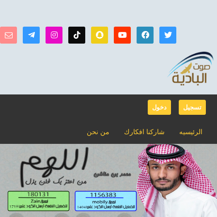
تسجيل
دخول
الرئيسيه
شاركنا افكارك
من نحن