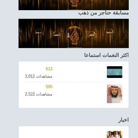
مسابقة حناجر من ذهب
اكثر النغمات استماعا
613
3,012 مشاهدات
595
2,522 مشاهدات
اخبار