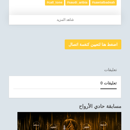
#call_tone
#saudi_aribia
#sawtalbadeah
شاهد المزيد
اضغط هنا لتعيين كنغمة اتصال
تعليقات
0 تعليقات
مسابقة حادي الأرواح