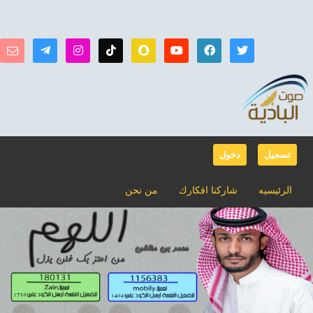
تسجيل
دخول
الرئيسيه
شاركنا افكارك
من نحن