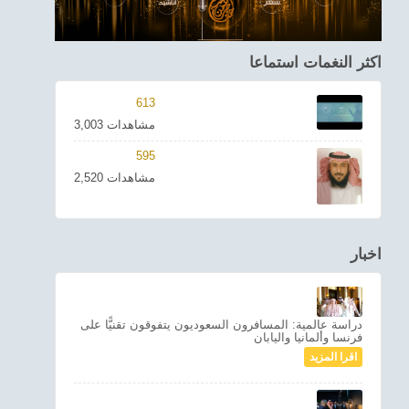
اكثر النغمات استماعا
613
3,003 مشاهدات
595
2,520 مشاهدات
اخبار
دراسة عالمية: المسافرون السعوديون يتفوقون تقنيًّا على
فرنسا وألمانيا واليابان
اقرا المزيد