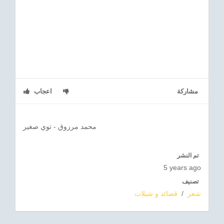
مشاركة
اعجاب
محمد مرزوق - توي صغير
تم النشر
5 years ago
تصنيف
شعر
/
قصائد و شيلات