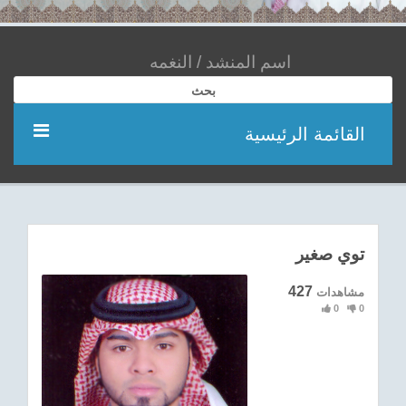
بحث
القائمة الرئيسية
مؤديين
شعر
توي صغير
اناشيد
427
مشاهدات
0
0
ادعية
احدث الفيديوهات