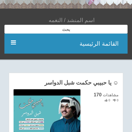
بحث
القائمة الرئيسية
مؤديين
شعر
يا حبيبي حكمت شبل الدواسر ☺️
اناشيد
170
مشاهدات
0
0
ادعية
احدث الفيديوهات