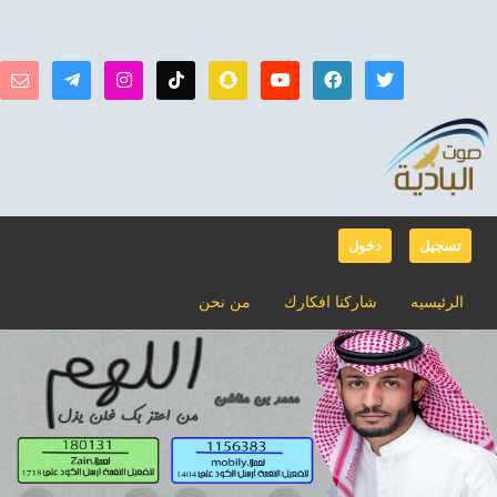
تسجيل
دخول
الرئيسيه
شاركنا افكارك
من نحن