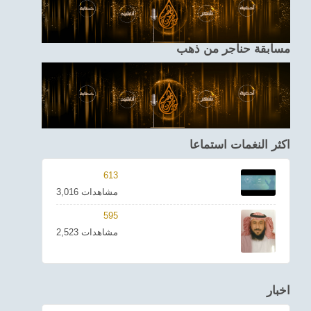
مسابقة حناجر من ذهب
اكثر النغمات استماعا
613
3,016 مشاهدات
595
2,523 مشاهدات
اخبار