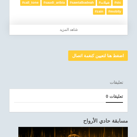
#call_tone
#saudi_aribia
#sawtalbadeah
#شيلات
#stc
#zain
#mobily
شاهد المزيد
اضغط هنا لتعيين كنغمة اتصال
تعليقات
0 تعليقات
مسابقة حادي الأرواح