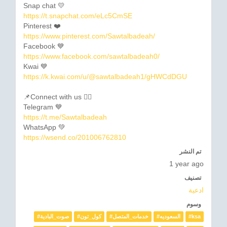
Snap chat 💛
https://t.snapchat.com/eLc5CmSE
Pinterest ❤️
https://www.pinterest.com/Sawtalbadeah/
Facebook 💙
https://www.facebook.com/sawtalbadeah0/
Kwai 💙
https://k.kwai.com/u/@sawtalbadeah1/gHWCdDGU
📌Connect with us 👇🏼
Telegram 💙
https://t.me/Sawtalbadeah
WhatsApp 💚
https://wsend.co/201006762810
تم النشر
1 year ago
تصنيف
ادعية
وسوم
#صوت_البادية
#كول_تون
#خدمات_المتصل
#السعوديه
#ksa