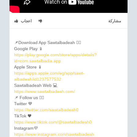
مشاركة
اعجاب
📌Download App Sawtalbadeah 👇🏼
Google Play 📱
https://play.google.com/store/apps/details?
id=com.sawtalbadia.app
Apple Store 📱
https://apps.apple.com/eg/app/sawt-
albadeah/id1237577532
Sawtalbadeah Web 💻
https://www.sawtalbadeah.com/
📌 Follow us 👇🏼
Twitter 💙
https://twitter.com/sawtalbadeah0
TikTok 🖤
https://www.tiktok.com/@sawtalbadeah0
Instagram💜
https://www.instagram.com/sawtalbadeah