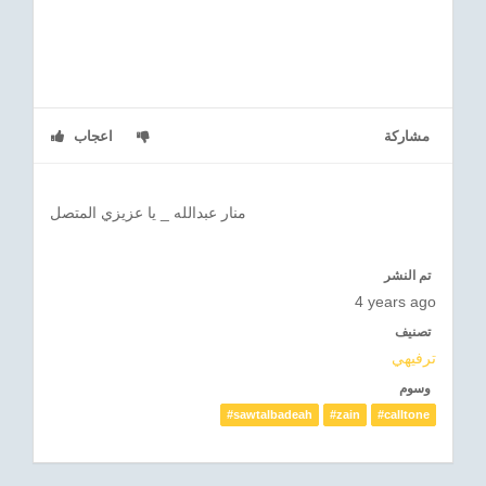
مشاركة
اعجاب
منار عبدالله _ يا عزيزي المتصل
تم النشر
4 years ago
تصنيف
ترفيهي
وسوم
#sawtalbadeah
#zain
#calltone