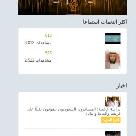
اكثر النغمات استماعا
613
3,012 مشاهدات
595
2,522 مشاهدات
اخبار
دراسة عالمية: المسافرون السعوديون يتفوقون تقنيًّا على
فرنسا وألمانيا واليابان
اقرا المزيد