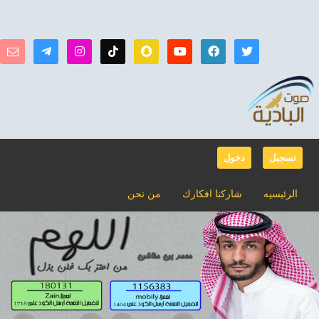
تسجيل
دخول
الرئيسيه
شاركنا افكارك
من نحن