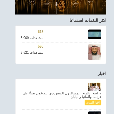
اكثر النغمات استماعا
613
3,009 مشاهدات
595
2,521 مشاهدات
اخبار
دراسة عالمية: المسافرون السعوديون يتفوقون تقنيًّا على
فرنسا وألمانيا واليابان
اقرا المزيد