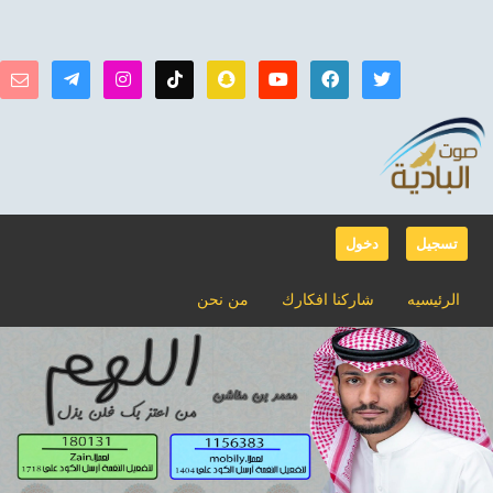
تسجيل
دخول
الرئيسيه
شاركنا افكارك
من نحن