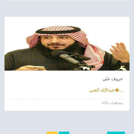
حروف حبّي
عبدالإله العتي�...
439 مشاهدات