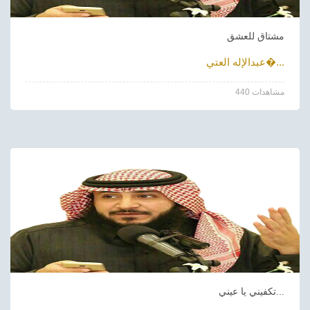
مشتاق للعشق
عبدالإله العتي�...
440 مشاهدات
تكفيني يا عيني...