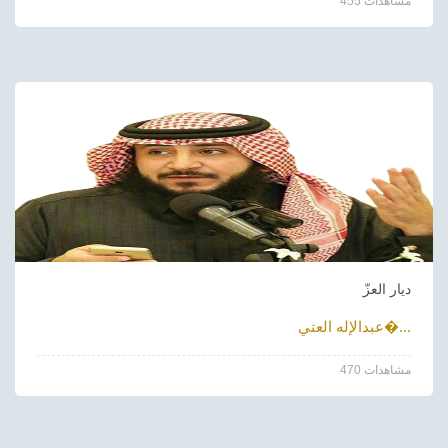
455 مشاهدات
ديار العزّ
عبدالإله العتي�...
470 مشاهدات