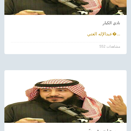
نادي الكبار
عبدالإله العتي�...
552 مشاهدات
مرحبا ضيوف ربّ...