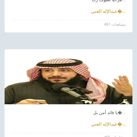
عبدالإله العتي�...
467 مشاهدات
يا قائد أمن بل�...
عبدالإله العتي�...