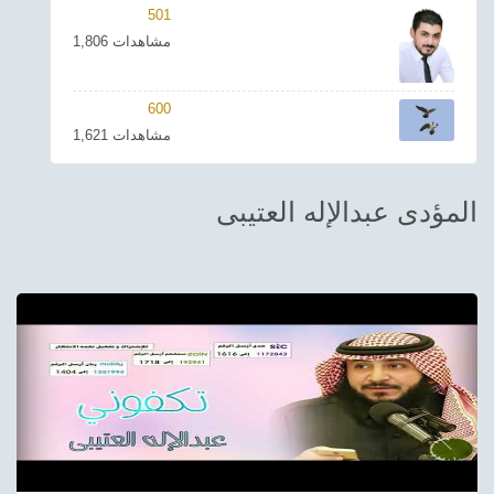
501
ترفيهي
1,806 مشاهدات
Asian
600
Foreign
1,621 مشاهدات
مناسبات إسلامية
المؤدى عبدالإله العتيبى
رياضي
Sudani tones