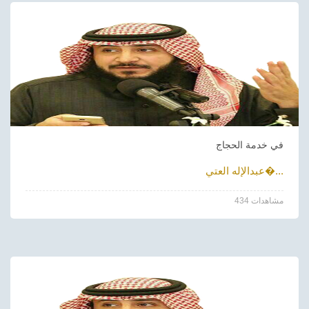
في خدمة الحجاج
عبدالإله العتي�...
434 مشاهدات