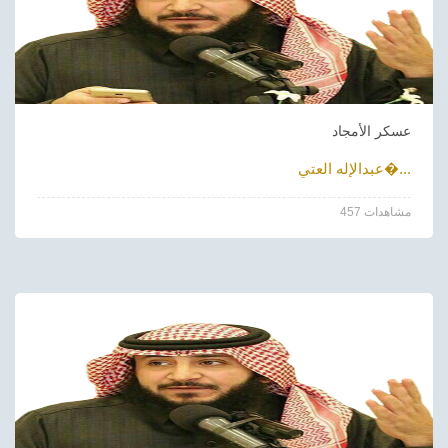
عسكر الأمجاد
عبدالإله العتي�...
457 مشاهدات