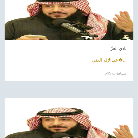
نادي العزّ
عبدالإله العتي�...
545 مشاهدات