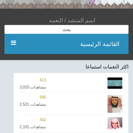
بحث
القائمة الرئيسية
مؤديين
اكثر النغمات استماعا
شعر
613
3,010 مشاهدات
اناشيد
595
2,521 مشاهدات
ادعية
542
احدث الفيديوهات
2,101 مشاهدات