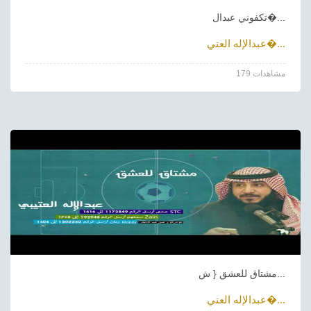
تكفوني عبدال�...
عبدالإله العتي�...
179 مشاهدات
مشتاق للعشق { ش...
عبدالإله العتي�...