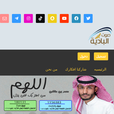
تسجيل
دخول
الرئيسيه
شاركنا افكارك
من نحن