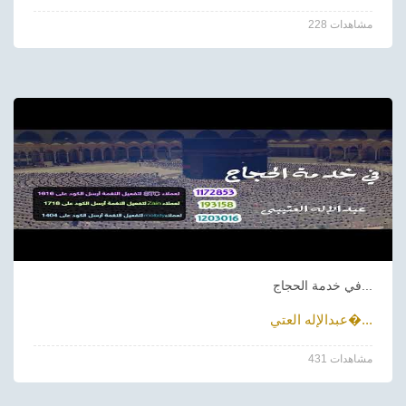
228 مشاهدات
في خدمة الحجاج...
عبدالإله العتي�...
431 مشاهدات