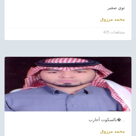
توي صغير
محمد مرزوق
425 مشاهدات
بالسكوت أحارب�...
محمد مرزوق