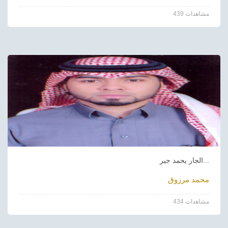
439 مشاهدات
الجار يحمد جير...
محمد مرزوق
434 مشاهدات