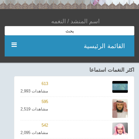
بحث
القائمة الرئيسية
مؤديين
اكثر النغمات استماعا
شعر
613
2,993 مشاهدات
اناشيد
595
2,519 مشاهدات
ادعية
542
احدث الفيديوهات
2,095 مشاهدات