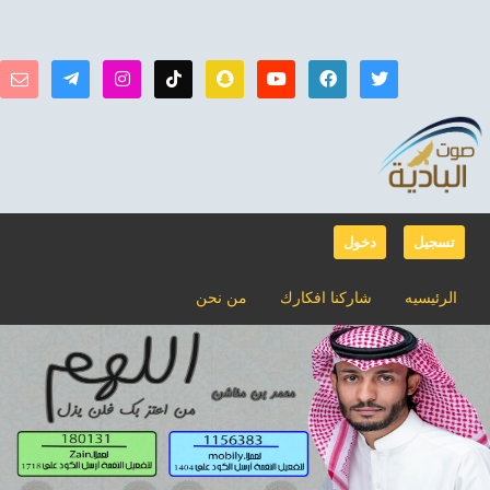
تسجيل
دخول
الرئيسيه
شاركنا افكارك
من نحن