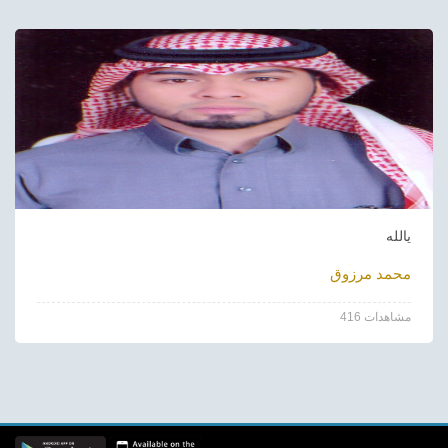
يالله
محمد مرزوق
416 مشاهدات