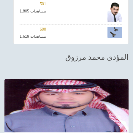
501
ترفيهي
1,805 مشاهدات
Asian
600
Foreign
1,619 مشاهدات
مناسبات إسلامية
المؤدى محمد مرزوق
رياضي
Sudani tones