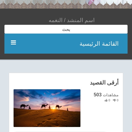
بحث
القائمة الرئيسية
مؤديين
شعر
أرقى القصيد
اناشيد
503
مشاهدات
0
0
ادعية
احدث الفيديوهات