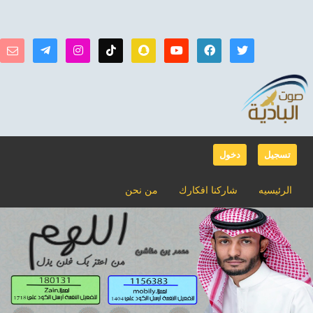
تسجيل
دخول
الرئيسيه
شاركنا افكارك
من نحن