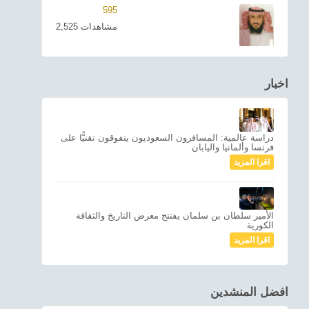
595
2,525 مشاهدات
اخبار
دراسة عالمية: المسافرون السعوديون يتفوقون تقنيًّا على
فرنسا وألمانيا واليابان
اقرا المزيد
الأمير سلطان بن سلمان يفتتح معرض التاريخ والثقافة
الكورية
اقرا المزيد
افضل المنشدين