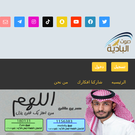
تسجيل
دخول
الرئيسيه
شاركنا افكارك
من نحن