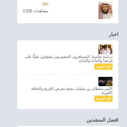
595
2,520 مشاهدات
اخبار
دراسة عالمية: المسافرون السعوديون يتفوقون تقنيًّا على
فرنسا وألمانيا واليابان
اقرا المزيد
الأمير سلطان بن سلمان يفتتح معرض التاريخ والثقافة
الكورية
اقرا المزيد
افضل المنشدين