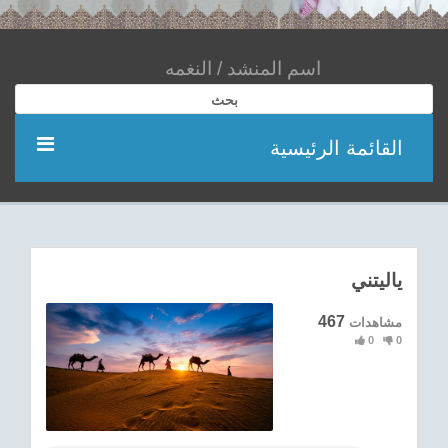
بحث
القائمة الرئيسية
مؤديين
شعر
ياليتني
اناشيد
467
مشاهدات
0
0
ادعية
احدث الفيديوهات