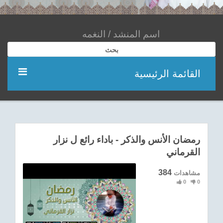
بحث
القائمة الرئيسية
مؤديين
شعر
رمضان الأنس والذكر - باداء رائع ل نزار
القرماني
اناشيد
384
مشاهدات
ادعية
0
0
احدث الفيديوهات