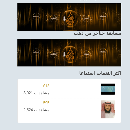
مسابقة حناجر من ذهب
اكثر النغمات استماعا
613
3,021 مشاهدات
595
2,524 مشاهدات