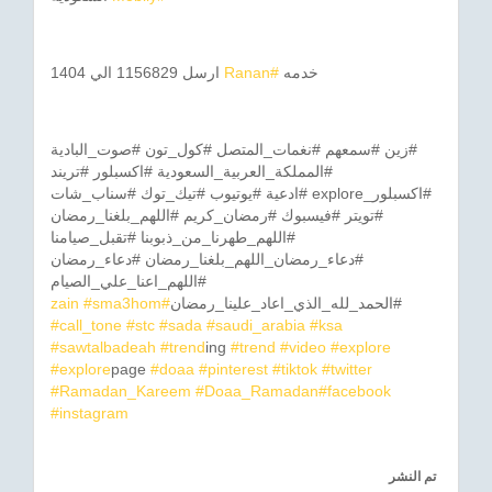
خدمه
#Ranan
ارسل 1156829 الي 1404
#زين #سمعهم #نغمات_المتصل #كول_تون #صوت_البادية
#المملكة_العربية_السعودية #اكسبلور #تريند
#اكسبلور_explore #ادعية #يوتيوب #تيك_توك #سناب_شات
#تويتر #فيسبوك #رمضان_كريم #اللهم_بلغنا_رمضان
#اللهم_طهرنا_من_ذبوبنا #تقبل_صيامنا
#دعاء_رمضان_اللهم_بلغنا_رمضان #دعاء_رمضان
#اللهم_اعنا_علي_الصيام
#الحمد_لله_الذي_اعاد_علينا_رمضان
#zain
#sma3hom
#call_tone
#stc
#sada
#saudi_arabia
#ksa
#sawtalbadeah
#trend
ing
#trend
#video
#explore
#explore
page
#doaa
#pinterest
#tiktok
#twitter
#Ramadan_Kareem
#Doaa_Ramadan
#facebook
#instagram
تم النشر