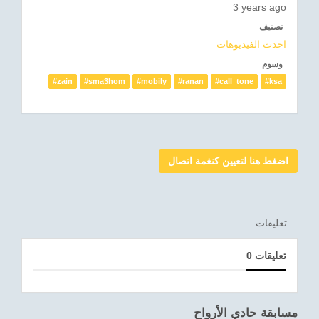
3 years ago
تصنيف
احدث الفيديوهات
وسوم
#zain
#sma3hom
#mobily
#ranan
#call_tone
#ksa
اضغط هنا لتعيين كنغمة اتصال
تعليقات
0 تعليقات
مسابقة حادي الأرواح