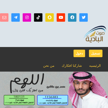
تسجيل
دخول
الرئيسيه
شاركنا افكارك
من نحن